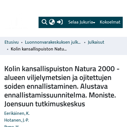
(current)
Selaa Jukuria
Kokoelmat
Etusivu
Luonnonvarakeskuksen julkaisut
Julkaisut
Kolin kansallispuiston Natura 2000 -alueen viljelymetsien ja ojitettujen soiden ennallistaminen. Alustava ennallistamissuunnitelma. Moniste. Joensuun tutkimuskeskus
Kolin kansallispuiston Natura 2000 -
alueen viljelymetsien ja ojitettujen
soiden ennallistaminen. Alustava
ennallistamissuunnitelma. Moniste.
Joensuun tutkimuskeskus
Eerikäinen, K.
Hotanen, J.-P.