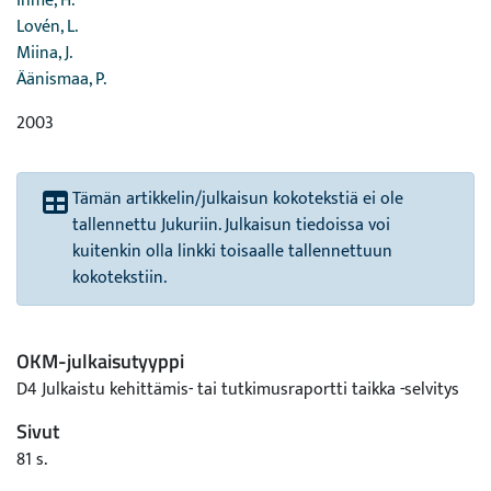
Ihme, H.
Lovén, L.
Miina, J.
Äänismaa, P.
2003
Tämän artikkelin/julkaisun kokotekstiä ei ole
tallennettu Jukuriin. Julkaisun tiedoissa voi
kuitenkin olla linkki toisaalle tallennettuun
kokotekstiin.
OKM-julkaisutyyppi
D4 Julkaistu kehittämis- tai tutkimusraportti taikka -selvitys
Sivut
81 s.