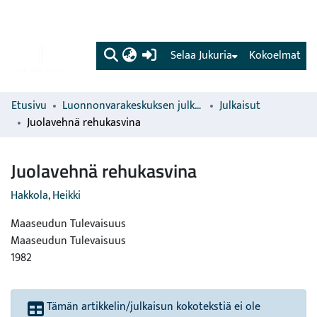
(current)
Selaa Jukuria
Kokoelmat
Etusivu
Luonnonvarakeskuksen julkaisut
Julkaisut
Juolavehnä rehukasvina
Juolavehnä rehukasvina
Hakkola, Heikki
Maaseudun Tulevaisuus
Maaseudun Tulevaisuus
1982
Tämän artikkelin/julkaisun kokotekstiä ei ole