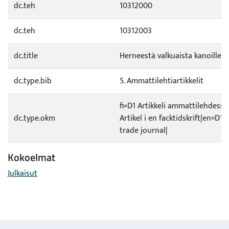
dc.teh
10312000
dc.teh
10312003
dc.title
Herneestä valkuaista kanoille
dc.type.bib
5. Ammattilehtiartikkelit
fi=D1 Artikkeli ammattilehdessä
dc.type.okm
Artikel i en facktidskrift|en=D1 A
trade journal|
Kokoelmat
Julkaisut