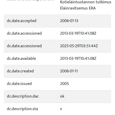
Kotieläintuotannon tutkimus /
Eläinravitsemus ERA
dc.date.accepted
2006-01-13
dc.date.accessioned
2013-03-19T10:41:08Z
dc.date.accessioned
2025-05-29T03:51:44Z
dc.date.available
2013-03-19T10:41:08Z
dc.date.created
2006-01-11
dc.date.issued
2005
dc.description.dac
ok
dc.description.sta
v