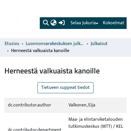
(current)
Selaa Jukuria
Kokoelmat
Etusivu
Luonnonvarakeskuksen julkaisut
Julkaisut
Herneestä valkuaista kanoille
Herneestä valkuaista kanoille
Tietueen suppeat tiedot
dc.contributor.author
Valkonen, Eija
Maa- ja elintarviketalouden
tutkimuskeskus (MTT) / KEL
dc.contributor.department