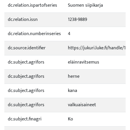
dc.relation.ispartofseries
Suomen siipikarja
dc.relation.issn
1238-9889
dc.relation.numberinseries
4
dc.source.identifier
https://jukuri.luke.fi/handle/1
dc.subject.agrifors
eläinravitsemus
dc.subject.agrifors
herne
dc.subject.agrifors
kana
dc.subject.agrifors
valkuaisaineet
dc.subject.finagri
Ko