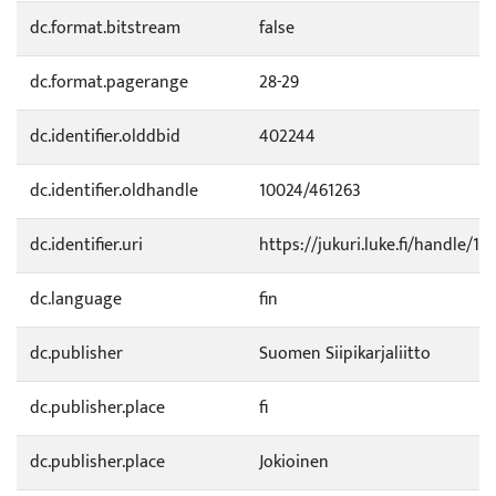
dc.format.bitstream
false
dc.format.pagerange
28-29
dc.identifier.olddbid
402244
dc.identifier.oldhandle
10024/461263
dc.identifier.uri
https://jukuri.luke.fi/handle/11
dc.language
fin
dc.publisher
Suomen Siipikarjaliitto
dc.publisher.place
fi
dc.publisher.place
Jokioinen