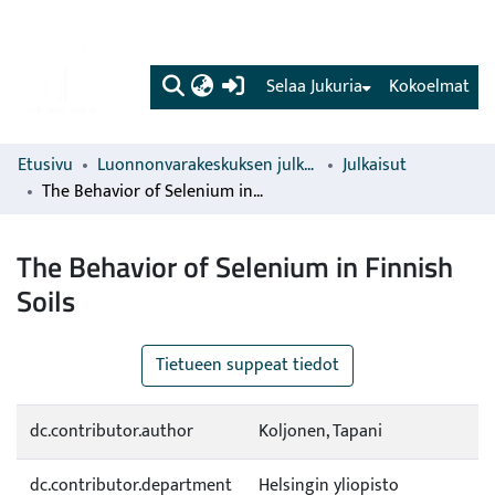
(current)
Selaa Jukuria
Kokoelmat
Etusivu
Luonnonvarakeskuksen julkaisut
Julkaisut
The Behavior of Selenium in Finnish Soils
The Behavior of Selenium in Finnish
Soils
Tietueen suppeat tiedot
dc.contributor.author
Koljonen, Tapani
dc.contributor.department
Helsingin yliopisto