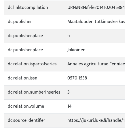
dc.linktocompilation
URN:NBN:fi-fe2014102045384
dc.publisher
Maatalouden tutkimuskeskus
dc.publisher.place
fi
dc.publisher.place
Jokioinen
dc.relation.ispartofseries
Annales agriculturae Fenniae
dc.relation.issn
0570-1538
dc.relation.numberinseries
3
dc.relation.volume
14
dc.source.identifier
https://jukuri.luke.fi/handle/1