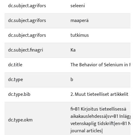
dc.subject.agrifors
seleeni
dc.subject.agrifors
maaperä
dc.subject.agrifors
tutkimus
dc.subject.finagri
Ka
dc.title
The Behavior of Selenium in Fin
dc.type
b
dc.type.bib
2. Muut tieteelliset artikkelit
fi=B1 Kirjoitus tieteellisessä
aikakauslehdessä|sv=B1 Inlägg i
dc.type.okm
vetenskaplig tidskrift|en=B1 No
journal articles|