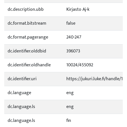
dc.description.ubb
Kirjasto Aj-k
dc.format.bitstream
false
dc.format.pagerange
240-247
dc.identifier.olddbid
396073
dc.identifier.oldhandle
10024/455092
dc.identifier.uri
https://jukuri.luke.fi/handle/11
dc.language
eng
dc.language.ls
eng
dc.language.ls
fin