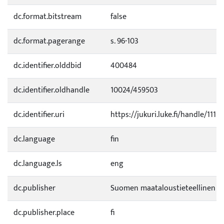
dc.format.bitstream
false
dc.format.pagerange
s. 96-103
dc.identifier.olddbid
400484
dc.identifier.oldhandle
10024/459503
dc.identifier.uri
https://jukuri.luke.fi/handle/1111
dc.language
fin
dc.language.ls
eng
dc.publisher
Suomen maataloustieteellinen s
dc.publisher.place
fi