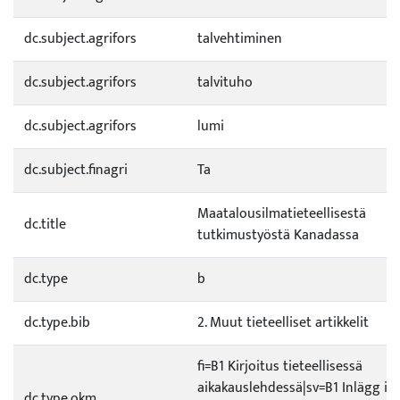
dc.subject.agrifors
talvehtiminen
dc.subject.agrifors
talvituho
dc.subject.agrifors
lumi
dc.subject.finagri
Ta
Maatalousilmatieteellisestä
dc.title
tutkimustyöstä Kanadassa
dc.type
b
dc.type.bib
2. Muut tieteelliset artikkelit
fi=B1 Kirjoitus tieteellisessä
aikakauslehdessä|sv=B1 Inlägg i 
dc.type.okm