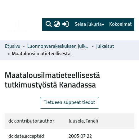
(current)
Selaa Jukuria
Kokoelmat
Etusivu
Luonnonvarakeskuksen julkaisut
Julkaisut
Maatalousilmatieteellisestä tutkimustyöstä Kanadassa
Maatalousilmatieteellisestä
tutkimustyöstä Kanadassa
Tietueen suppeat tiedot
dc.contributor.author
Juusela, Taneli
dc.date.accepted
2005-07-22