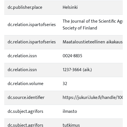
dc.publisher.place
Helsinki
The Journal of the Scientific Agri
dc.relation.ispartofseries
Society of Finland
dc.relation.ispartofseries
Maataloustieteellinen aikakauski
dc.relation.issn
0024-8835
dc.relation.issn
1237-3664 (aik.)
dc.relation.volume
32
dc.source.identifier
https://jukuri.luke.fi/handle/100
dc.subject.agrifors
ilmasto
dc.subject.agrifors
tutkimus