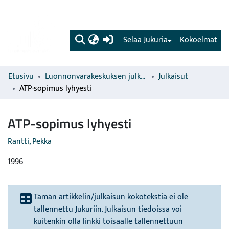
(current)
Selaa Jukuria
Kokoelmat
Etusivu
Luonnonvarakeskuksen julkaisut
Julkaisut
ATP-sopimus lyhyesti
ATP-sopimus lyhyesti
Rantti, Pekka
1996
Tämän artikkelin/julkaisun kokotekstiä ei ole
tallennettu Jukuriin. Julkaisun tiedoissa voi
kuitenkin olla linkki toisaalle tallennettuun