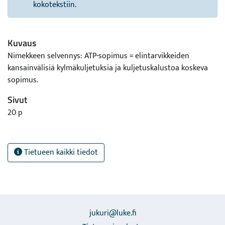
kokotekstiin.
Kuvaus
Nimekkeen selvennys: ATP-sopimus = elintarvikkeiden
kansainvälisiä kylmäkuljetuksia ja kuljetuskalustoa koskeva
sopimus.
Sivut
20 p
Tietueen kaikki tiedot
jukuri@luke.fi