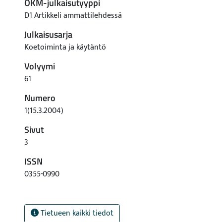
OKM-julkaisutyyppi
D1 Artikkeli ammattilehdessä
Julkaisusarja
Koetoiminta ja käytäntö
Volyymi
61
Numero
1(15.3.2004)
Sivut
3
ISSN
0355-0990
Tietueen kaikki tiedot