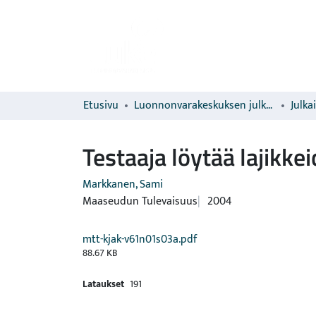
Etusivu
Luonnonvarakeskuksen julkaisut
Julka
Testaaja löytää lajikke
Markkanen, Sami
Maaseudun Tulevaisuus
2004
mtt-kjak-v61n01s03a.pdf
88.67 KB
Lataukset
191