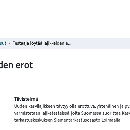
isut
Testaaja löytää lajikkeiden erot
iden erot
Tiivistelmä
Uuden kasvilajikkeen täytyy olla erottuva, yhtenäinen ja p
varmistetaan lajiketesteissä, joita Suomessa suorittaa Ka
tarkastuskeskuksen Siementarkastusosasto Loimaalla.