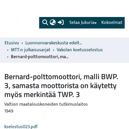
(current)
Selaa Jukuria
Kokoelmat
Etusivu
Luonnonvarakeskusta edeltävien organisaatioiden sarjat
MTT:n julkaisusarjat
Vakolan koetusselostus
Bernard-polttomoottori, malli BWP. 3, samasta moottorista on käytetty myös merkintää TWP. 3
Bernard-polttomoottori, malli BWP.
3, samasta moottorista on käytetty
myös merkintää TWP. 3
Valtion maatalouskoneiden tutkimuslaitos
1949
kselostus023.pdf