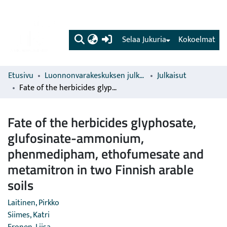
(current)
Selaa Jukuria
Kokoelmat
Etusivu
Luonnonvarakeskuksen julkaisut
Julkaisut
Fate of the herbicides glyphosate, glufosinate-ammonium, phenmedipham, ethofumesate and metamitron in two Finnish arable soils
Fate of the herbicides glyphosate,
glufosinate-ammonium,
phenmedipham, ethofumesate and
metamitron in two Finnish arable
soils
Laitinen, Pirkko
Siimes, Katri