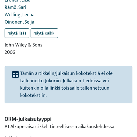
Eronen, Liisa
Rämö, Sari
Welling, Leena
Oinonen, Seija
Näytä lisää
Näytä Kaikki
John Wiley & Sons
2006
Tämän artikkelin/julkaisun kokotekstiä ei ole
tallennettu Jukuriin. Julkaisun tiedoissa voi
kuitenkin olla linkki toisaalle tallennettuun
kokotekstiin.
OKM-julkaisutyyppi
A1 Alkuperäisartikkeli tieteellisessä aikakauslehdessä