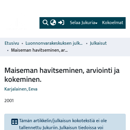
(current)
Selaa Jukuria
Kokoelmat
Etusivu
Luonnonvarakeskuksen julkaisut
Julkaisut
Maiseman havitseminen, arviointi ja kokeminen.
Maiseman havitseminen, arviointi ja
kokeminen.
Karjalainen, Eeva
2001
Tämän artikkelin/julkaisun kokotekstiä ei ole
tallennettu Jukuriin. Julkaisun tiedoissa voi