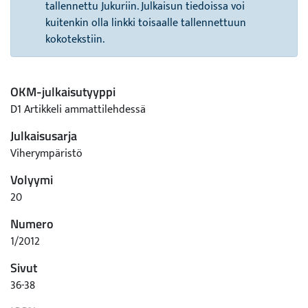
tallennettu Jukuriin. Julkaisun tiedoissa voi
kuitenkin olla linkki toisaalle tallennettuun
kokotekstiin.
OKM-julkaisutyyppi
D1 Artikkeli ammattilehdessä
Julkaisusarja
Viherympäristö
Volyymi
20
Numero
1/2012
Sivut
36-38