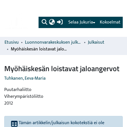
(current)
Selaa Jukuria
Kokoelmat
Etusivu
Luonnonvarakeskuksen julkaisut
Julkaisut
Myöhäiskesän loistavat jaloangervot
Myöhäiskesän loistavat jaloangervot
Tuhkanen, Eeva-Maria
Puutarhaliitto
Viherympäristöliitto
2012
Tämän artikkelin/julkaisun kokotekstiä ei ole