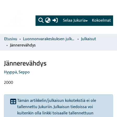
(current)
Selaa Jukuria
Kokoelmat
Etusivu
Luonnonvarakeskuksen julkaisut
Julkaisut
Jännerevähdys
Jännerevähdys
Hyyppä, Seppo
2000
Tämän artikkelin/julkaisun kokotekstiä ei ole
tallennettu Jukuriin. Julkaisun tiedoissa voi
kuitenkin olla linkki toisaalle tallennettuun