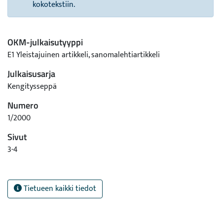
kokotekstiin.
OKM-julkaisutyyppi
E1 Yleistajuinen artikkeli, sanomalehtiartikkeli
Julkaisusarja
Kengitysseppä
Numero
1/2000
Sivut
3-4
Tietueen kaikki tiedot