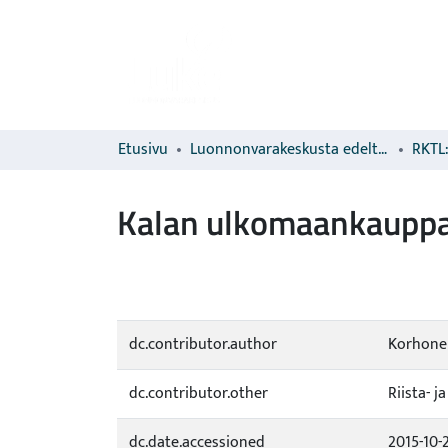
Etusivu
Luonnonvarakeskusta edeltävien organisaatioiden sarjat
RKTL:
Kalan ulkomaankaupp
dc.contributor.author
Korhonen
dc.contributor.other
Riista- 
dc.date.accessioned
2015-10-