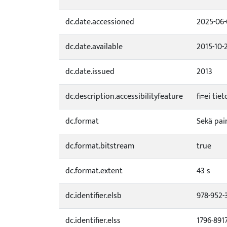
dc.date.accessioned
2025-06-
dc.date.available
2015-10-
dc.date.issued
2013
dc.description.accessibilityfeature
fi=ei ti
dc.format
Sekä pai
dc.format.bitstream
true
dc.format.extent
43 s
dc.identifier.elsb
978-952-
dc.identifier.elss
1796-891