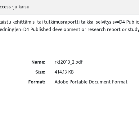
ccess -julkaisu
kaistu kehittämis- tai tutkimusraportti taikka -selvitys|sv=D4 Publ
tredning|en=D4 Published development or research report or study
Name:
rkt2013_2.pdf
Size:
414.13 KB
Format:
Adobe Portable Document Format