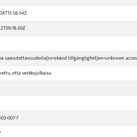
04T15:56:54Z
22T09:18:30Z
etoa saavutettavuudesta|sv=okänd tillgänglighet|en=unknown access
nettu, että verkkojulkaisu
303-007-7
7