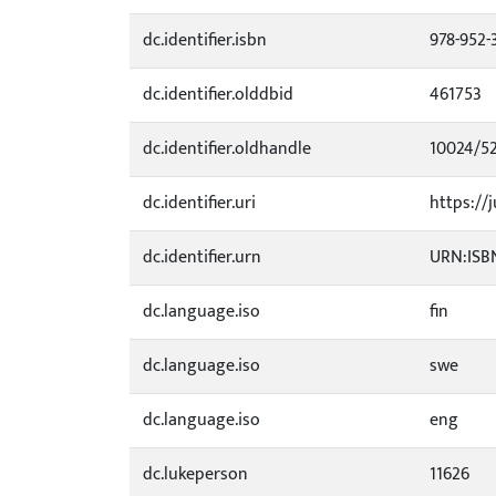
dc.identifier.isbn
978-952-
dc.identifier.olddbid
461753
dc.identifier.oldhandle
10024/5
dc.identifier.uri
https://j
dc.identifier.urn
URN:ISBN
dc.language.iso
fin
dc.language.iso
swe
dc.language.iso
eng
dc.lukeperson
11626