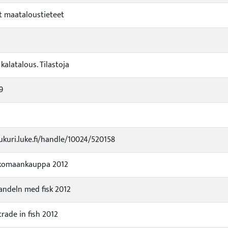
 maataloustieteet
a kalatalous. Tilastoja
9
jukuri.luke.fi/handle/10024/520158
lkomaankauppa 2012
andeln med fisk 2012
trade in fish 2012