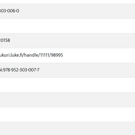
303-006-0
20158
ukuri.luke.fi/handle/11111/98995
:978-952-303-007-7