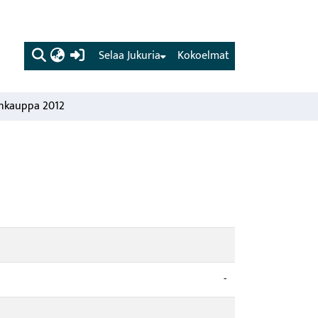
(current)
Selaa Jukuria
Kokoelmat
nkauppa 2012
-