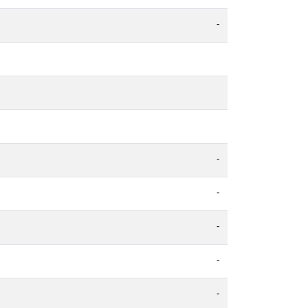
-
-
-
-
-
-