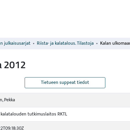
n julkaisusarjat
Riista- ja kalatalous. Tilastoja
Kalan ulkomaa
a 2012
Tietueen suppeat tiedot
, Pekka
ja kalatalouden tutkimuslaitos RKTL
22T09:18:30Z