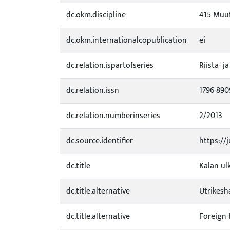
dc.okm.discipline
415 Muut
dc.okm.internationalcopublication
ei
dc.relation.ispartofseries
Riista- j
dc.relation.issn
1796-890
dc.relation.numberinseries
2/2013
dc.source.identifier
https://
dc.title
Kalan u
dc.title.alternative
Utrikesh
dc.title.alternative
Foreign 