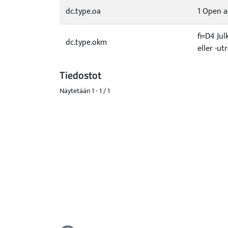
dc.type.oa
1 Open a
fi=D4 Jul
dc.type.okm
eller -u
Tiedostot
Näytetään
1 - 1 / 1
Ladataan...