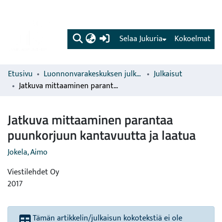
(current)
Selaa Jukuria
Kokoelmat
Etusivu
Luonnonvarakeskuksen julkaisut
Julkaisut
Jatkuva mittaaminen parantaa puunkorjuun kantavuutta ja laatua
Jatkuva mittaaminen parantaa
puunkorjuun kantavuutta ja laatua
Jokela, Aimo
Viestilehdet Oy
2017
Tämän artikkelin/julkaisun kokotekstiä ei ole