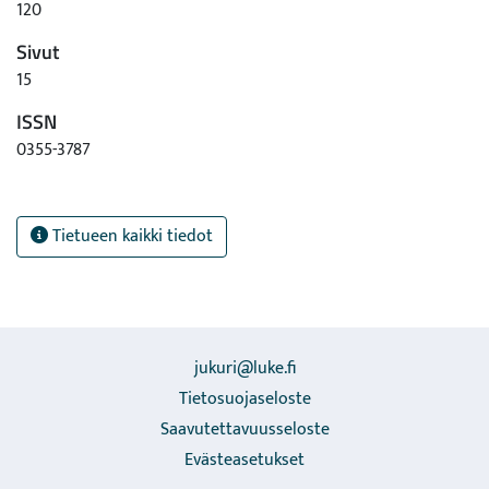
120
Sivut
15
ISSN
0355-3787
Tietueen kaikki tiedot
jukuri@luke.fi
Tietosuojaseloste
Saavutettavuusseloste
Evästeasetukset