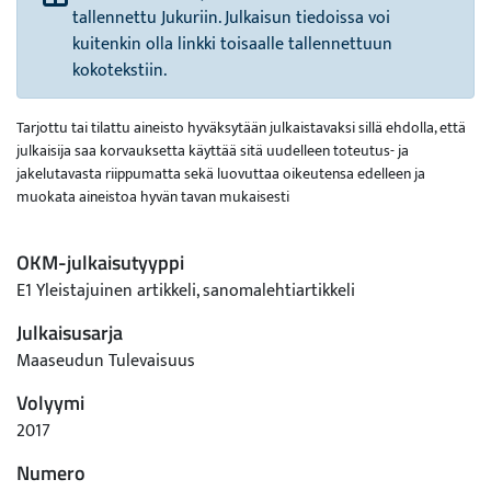
tallennettu Jukuriin. Julkaisun tiedoissa voi
kuitenkin olla linkki toisaalle tallennettuun
kokotekstiin.
Tarjottu tai tilattu aineisto hyväksytään julkaistavaksi sillä ehdolla, että
julkaisija saa korvauksetta käyttää sitä uudelleen toteutus- ja
jakelutavasta riippumatta sekä luovuttaa oikeutensa edelleen ja
muokata aineistoa hyvän tavan mukaisesti
OKM-julkaisutyyppi
E1 Yleistajuinen artikkeli, sanomalehtiartikkeli
Julkaisusarja
Maaseudun Tulevaisuus
Volyymi
2017
Numero