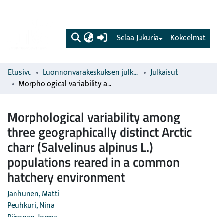
(current)
Selaa Jukuria
Kokoelmat
Etusivu
Luonnonvarakeskuksen julkaisut
Julkaisut
Morphological variability among three geographically distinct Arctic charr (Salvelinus alpinus L.) populations reared in a common hatchery environment
Morphological variability among
three geographically distinct Arctic
charr (Salvelinus alpinus L.)
populations reared in a common
hatchery environment
Janhunen, Matti
Peuhkuri, Nina