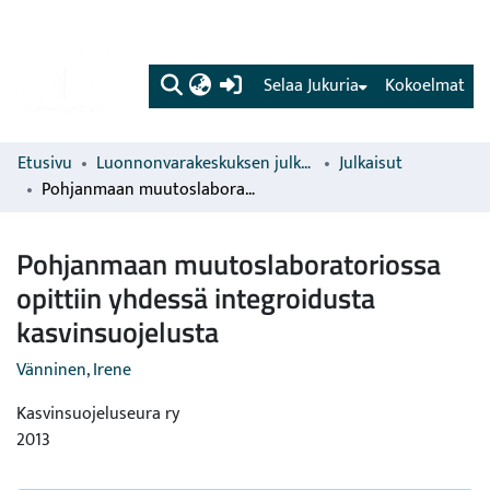
(current)
Selaa Jukuria
Kokoelmat
Etusivu
Luonnonvarakeskuksen julkaisut
Julkaisut
Pohjanmaan muutoslaboratoriossa opittiin yhdessä integroidusta kasvinsuojelusta
Pohjanmaan muutoslaboratoriossa
opittiin yhdessä integroidusta
kasvinsuojelusta
Vänninen, Irene
Kasvinsuojeluseura ry
2013