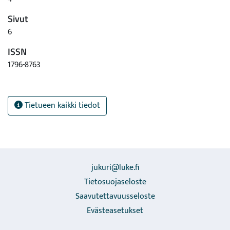
Sivut
6
ISSN
1796-8763
Tietueen kaikki tiedot
jukuri@luke.fi
Tietosuojaseloste
Saavutettavuusseloste
Evästeasetukset