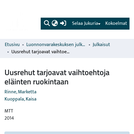
(current)
Selaa Jukuria
Kokoelmat
Etusivu
Luonnonvarakeskuksen julkaisut
Julkaisut
Uusrehut tarjoavat vaihtoehtoja eläinten ruokintaan
Uusrehut tarjoavat vaihtoehtoja
eläinten ruokintaan
Rinne, Marketta
Kuoppala, Kaisa
MTT
2014