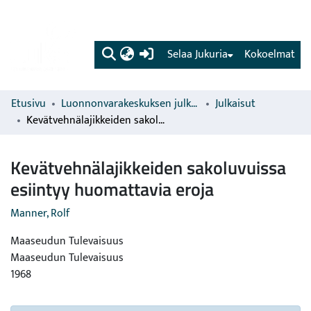
(current)
Selaa Jukuria
Kokoelmat
Etusivu
Luonnonvarakeskuksen julkaisut
Julkaisut
Kevätvehnälajikkeiden sakoluvuissa esiintyy huomattavia eroja
Kevätvehnälajikkeiden sakoluvuissa
esiintyy huomattavia eroja
Manner, Rolf
Maaseudun Tulevaisuus
Maaseudun Tulevaisuus
1968