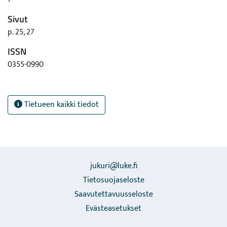
Sivut
p. 25, 27
ISSN
0355-0990
Tietueen kaikki tiedot
jukuri@luke.fi
Tietosuojaseloste
Saavutettavuusseloste
Evästeasetukset