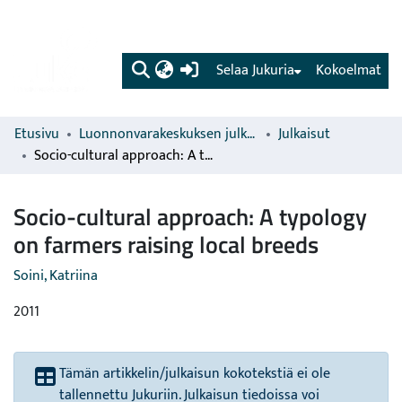
(current)
Selaa Jukuria
Kokoelmat
Etusivu
Luonnonvarakeskuksen julkaisut
Julkaisut
Socio-cultural approach: A typology on farmers raising local breeds
Socio-cultural approach: A typology
on farmers raising local breeds
Soini, Katriina
2011
Tämän artikkelin/julkaisun kokotekstiä ei ole
tallennettu Jukuriin. Julkaisun tiedoissa voi