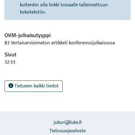
kuitenkin olla linkki toisaalle tallennettuun
kokotekstiin.
OKM-julkaisutyyppi
B3 Vertaisarvioimaton artikkeli konferenssijulkaisussa
Sivut
32-33
Tietueen kaikki tiedot
jukuri@luke.fi
Tietosuojaseloste