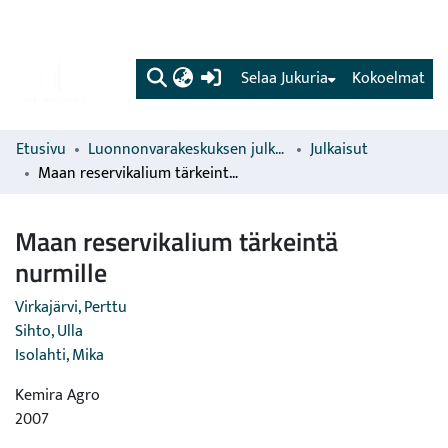
(current)
Selaa Jukuria
Kokoelmat
Etusivu
Luonnonvarakeskuksen julkaisut
Julkaisut
Maan reservikalium tärkeintä nurmille
Maan reservikalium tärkeintä
nurmille
Virkajärvi, Perttu
Sihto, Ulla
Isolahti, Mika
Kemira Agro
2007