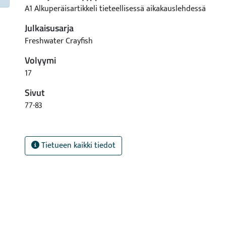
A1 Alkuperäisartikkeli tieteellisessä aikakauslehdessä
Julkaisusarja
Freshwater Crayfish
Volyymi
17
Sivut
77-83
Tietueen kaikki tiedot