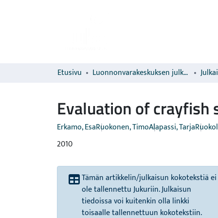
Etusivu
Luonnonvarakeskuksen julkaisut
Julka
Evaluation of crayfish 
Erkamo, Esa
Ruokonen, Timo
Alapassi, Tarja
Ruokol
2010
Tämän artikkelin/julkaisun kokotekstiä ei
ole tallennettu Jukuriin. Julkaisun
tiedoissa voi kuitenkin olla linkki
toisaalle tallennettuun kokotekstiin.