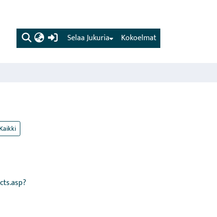
(current)
Selaa Jukuria
Kokoelmat
Kaikki
cts.asp?