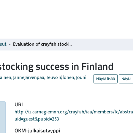
isut
Evaluation of crayfish stocking success in Finland
stocking success in Finland
ainen, Janne
Järvenpää, Teuvo
Tulonen, Jouni
Näytä lisää
Näytä 
URI
http://iz.carnegiemnh.org/crayfish/iaa/members/fc/abstra
uid=guest&pubid=253
OKM-julkaisutyyppi