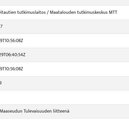
itautien tutkimuslaitos / Maatalouden tutkimuskeskus MTT
27
19T10:56:08Z
29T06:40:54Z
19T10:56:08Z
9
 Maaseudun Tulevaisuuden liitteenä