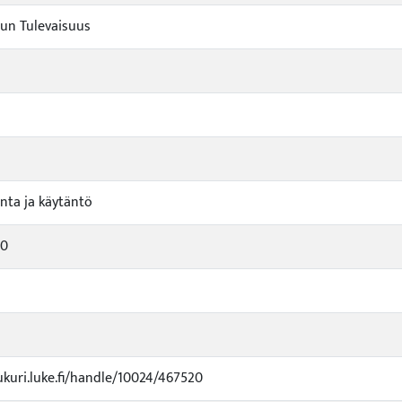
un Tulevaisuus
nta ja käytäntö
90
ukuri.luke.fi/handle/10024/467520