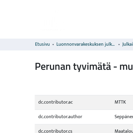
Etusivu
Luonnonvarakeskuksen julkaisut
Julka
Perunan tyvimätä - m
dc.contributor.ac
MTTK
dc.contributor.author
Seppänen
dc.contributor.cs
Maatalou