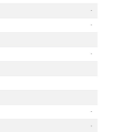
-
-
-
-
-