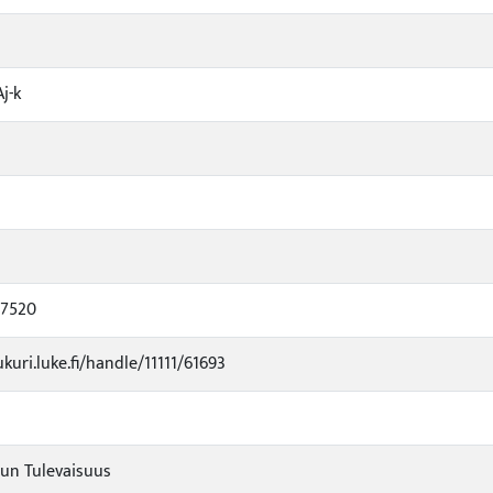
Aj-k
67520
ukuri.luke.fi/handle/11111/61693
un Tulevaisuus