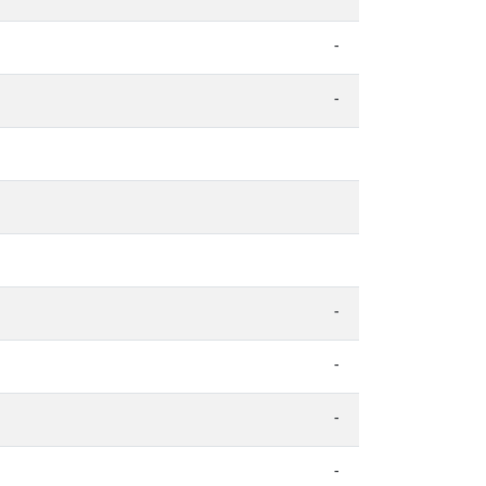
-
-
-
-
-
-