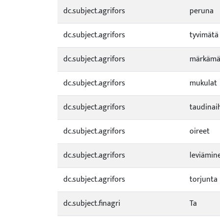
dc.subject.agrifors
peruna
dc.subject.agrifors
tyvimätä
dc.subject.agrifors
märkämä
dc.subject.agrifors
mukulat
dc.subject.agrifors
taudinai
dc.subject.agrifors
oireet
dc.subject.agrifors
leviämin
dc.subject.agrifors
torjunta
dc.subject.finagri
Ta