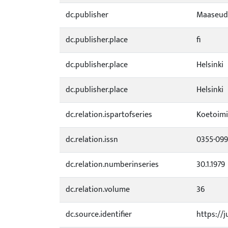
dc.publisher
Maaseud
dc.publisher.place
fi
dc.publisher.place
Helsinki
dc.publisher.place
Helsinki
dc.relation.ispartofseries
Koetoimi
dc.relation.issn
0355-09
dc.relation.numberinseries
30.1.1979
dc.relation.volume
36
dc.source.identifier
https://j