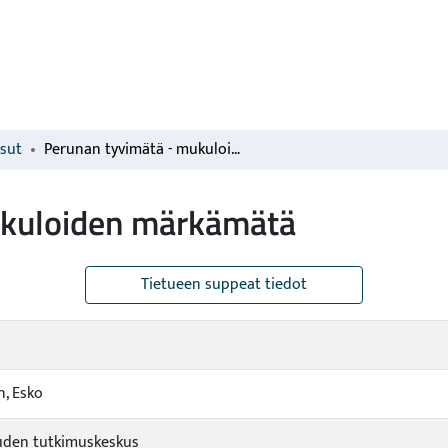
isut
Perunan tyvimätä - mukuloiden märkämätä
ukuloiden märkämätä
Tietueen suppeat tiedot
, Esko
den tutkimuskeskus