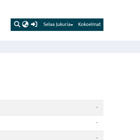
(current)
Selaa Jukuria
Kokoelmat
-
-
-