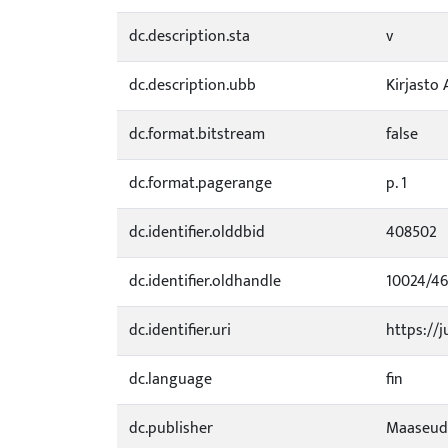
dc.description.sta
v
dc.description.ubb
Kirjasto 
dc.format.bitstream
false
dc.format.pagerange
p. 1
dc.identifier.olddbid
408502
dc.identifier.oldhandle
10024/4
dc.identifier.uri
https://j
dc.language
fin
dc.publisher
Maaseud