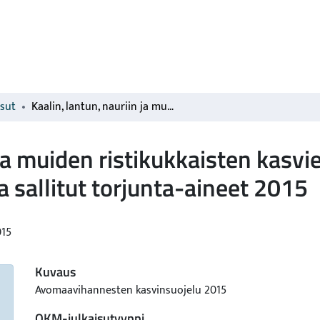
isut
Kaalin, lantun, nauriin ja muiden ristikukkaisten kasvien tautien ja tuholaisten torjunnassa sallitut torjunta-aineet 2015
 ja muiden ristikukkaisten kasvie
 sallitut torjunta-aineet 2015
015
Kuvaus
Avomaavihannesten kasvinsuojelu 2015
OKM-julkaisutyyppi