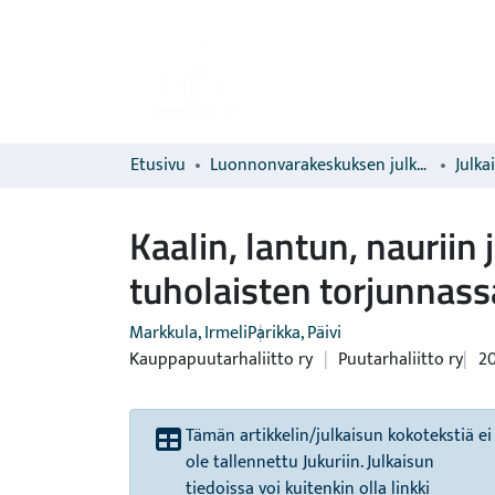
Etusivu
Luonnonvarakeskuksen julkaisut
Julka
Kaalin, lantun, nauriin
tuholaisten torjunnassa
Markkula, Irmeli
Parikka, Päivi
Kauppapuutarhaliitto ry
|
Puutarhaliitto ry
2
Tämän artikkelin/julkaisun kokotekstiä ei
ole tallennettu Jukuriin. Julkaisun
tiedoissa voi kuitenkin olla linkki