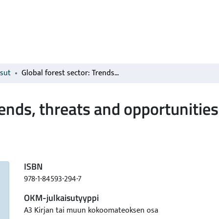
isut
Global forest sector: Trends, threats and opportunities
rends, threats and opportunities
ISBN
978-1-84593-294-7
OKM-julkaisutyyppi
A3 Kirjan tai muun kokoomateoksen osa