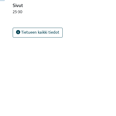
Sivut
25-30
Tietueen kaikki tiedot