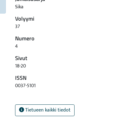
Sika
Volyymi
37
Numero
4
Sivut
18-20
ISSN
0037-5101
Tietueen kaikki tiedot