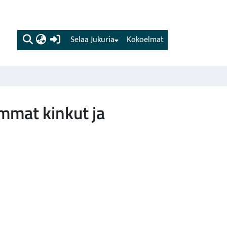
(current)
Selaa Jukuria
Kokoelmat
mmat kinkut ja