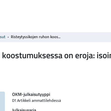
isut
Risteytyssikojen ruhon koostumuksessa on eroja: isoimmat kinkut ja reilummat fileet
 koostumuksessa on eroja: isoi
OKM-julkaisutyyppi
D1 Artikkeli ammattilehdessä
Julkaisusarja