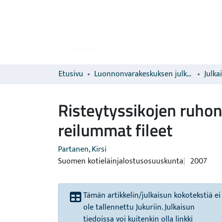
Etusivu
Luonnonvarakeskuksen julkaisut
Julka
Risteytyssikojen ruhon
reilummat fileet
Partanen, Kirsi
Suomen kotieläinjalostusosuuskunta
2007
Tämän artikkelin/julkaisun kokotekstiä ei
ole tallennettu Jukuriin. Julkaisun
tiedoissa voi kuitenkin olla linkki