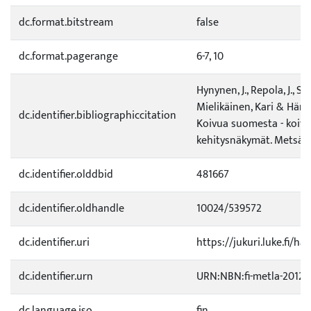
dc.format.bitstream
false
dc.format.pagerange
6-7, 10
Hynynen, J., Repola, J., Siip
Mielikäinen, Kari & Härk
dc.identifier.bibliographiccitation
Koivua suomesta - koiv
kehitysnäkymät. Metsäntu
dc.identifier.olddbid
481667
dc.identifier.oldhandle
10024/539572
dc.identifier.uri
https://jukuri.luke.fi/ha
dc.identifier.urn
URN:NBN:fi-metla-20121
dc.language.iso
fin