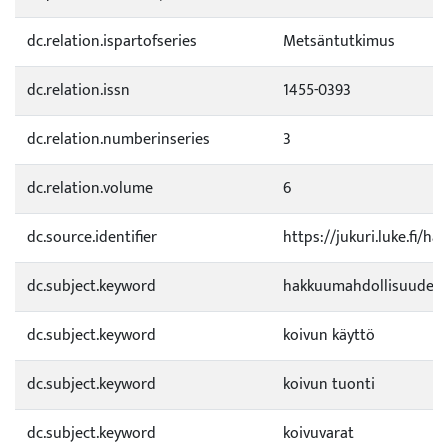
dc.relation.ispartofseries
Metsäntutkimus
dc.relation.issn
1455-0393
dc.relation.numberinseries
3
dc.relation.volume
6
dc.source.identifier
https://jukuri.luke.fi/h
dc.subject.keyword
hakkuumahdollisuudet
dc.subject.keyword
koivun käyttö
dc.subject.keyword
koivun tuonti
dc.subject.keyword
koivuvarat