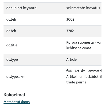
dc.subject.keyword
sekametsän kasvatus
dc.teh
3002
dc.teh
3282
Koivua suomesta - koiv
dc.title
kehitysnäkymät
dc.type
Article
fi=D1 Artikkeli ammattil
dc.type.okm
Artikel i en facktidskrift
trade journal|
Kokoelmat
Metsäntutkimus