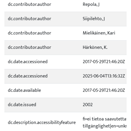
dc.contributor.author
Repola, J
dc.contributor.author
Siipilehto, J
dc.contributor.author
Mielikäinen, Kari
dc.contributor.author
Härkönen, K.
dc.date.accessioned
2017-05-29T21:46:20Z
dc.date.accessioned
2025-06-04T13:16:32Z
dc.date.available
2017-05-29T21:46:20Z
dc.date.issued
2002
fi=ei tietoa saavutetta
dc.description.accessibilityfeature
tillgänglighet|en=unknow