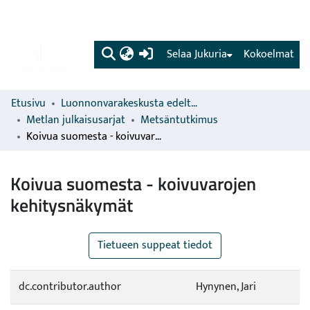
(current)
Selaa Jukuria
Kokoelmat
Etusivu
Luonnonvarakeskusta edeltävien organisaatioiden sarjat
Metlan julkaisusarjat
Metsäntutkimus
Koivua suomesta - koivuvarojen kehitysnäkymät
Koivua suomesta - koivuvarojen
kehitysnäkymät
Tietueen suppeat tiedot
dc.contributor.author
Hynynen, Jari