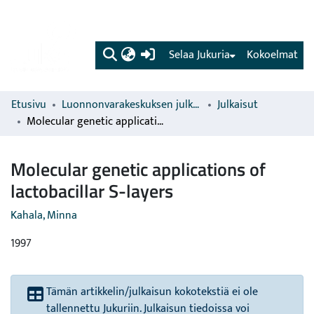
(current)
Selaa Jukuria
Kokoelmat
Etusivu
Luonnonvarakeskuksen julkaisut
Julkaisut
Molecular genetic applications of lactobacillar S-layers
Molecular genetic applications of
lactobacillar S-layers
Kahala, Minna
1997
Tämän artikkelin/julkaisun kokotekstiä ei ole
tallennettu Jukuriin. Julkaisun tiedoissa voi