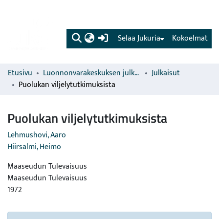
(current)
Selaa Jukuria
Kokoelmat
Etusivu
Luonnonvarakeskuksen julkaisut
Julkaisut
Puolukan viljelytutkimuksista
Puolukan viljelytutkimuksista
Lehmushovi, Aaro
Hiirsalmi, Heimo
Maaseudun Tulevaisuus
Maaseudun Tulevaisuus
1972