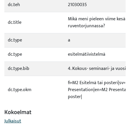
dc.teh
21030035
Mikä meni pieleen viime kesän
dc.title
ruventorjunnassa?
dc.type
a
dc.type
esitelmätiivistelmä
dc.type.bib
4. Kokous- seminaari- ja vuosiki
fi=M2 Esitelmä tai posteri|sv=M
dc.type.okm
Presentation|en=M2 Presentati
poster|
Kokoelmat
Julkaisut