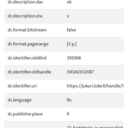
dc.description.dac
ok
dc.description.sta
v
dc.format.bitstream
false
dc.format.pagerange
[3 p.]
dc.identifier.olddbid
393068
dc.identifier.oldhandle
10024/452087
dc.identifier.uri
https://jukuri.luke.fi/handle/11
dc.language
fin
dc.publisher.place
fi