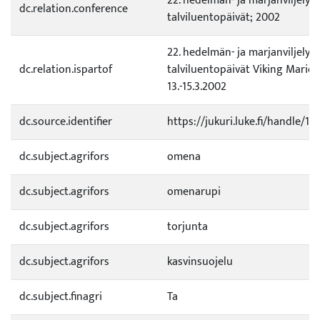
22. hedelmän- ja marjanviljelyn
dc.relation.conference
talviluentopäivät; 2002
22. hedelmän- ja marjanviljelyn
dc.relation.ispartof
talviluentopäivät Viking Mariella
13.-15.3.2002
dc.source.identifier
https://jukuri.luke.fi/handle/1
dc.subject.agrifors
omena
dc.subject.agrifors
omenarupi
dc.subject.agrifors
torjunta
dc.subject.agrifors
kasvinsuojelu
dc.subject.finagri
Ta