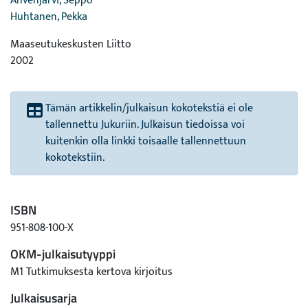
Ahvenjärvi, Seppo
Huhtanen, Pekka
Maaseutukeskusten Liitto
2002
Tämän artikkelin/julkaisun kokotekstiä ei ole
tallennettu Jukuriin. Julkaisun tiedoissa voi
kuitenkin olla linkki toisaalle tallennettuun
kokotekstiin.
ISBN
951-808-100-X
OKM-julkaisutyyppi
M1 Tutkimuksesta kertova kirjoitus
Julkaisusarja