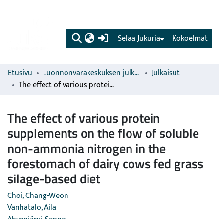
(current)
Selaa Jukuria
Kokoelmat
Etusivu
Luonnonvarakeskuksen julkaisut
Julkaisut
The effect of various protein supplements on the flow of soluble non-ammonia nitrogen in the forestomach of dairy cows fed grass silage-based diet
The effect of various protein
supplements on the flow of soluble
non-ammonia nitrogen in the
forestomach of dairy cows fed grass
silage-based diet
Choi, Chang-Weon
Vanhatalo, Aila