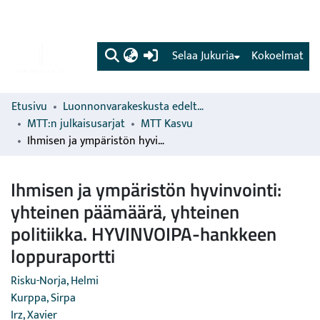
(current)
Selaa Jukuria
Kokoelmat
Etusivu
Luonnonvarakeskusta edeltävien organisaatioiden sarjat
MTT:n julkaisusarjat
MTT Kasvu
Ihmisen ja ympäristön hyvinvointi: yhteinen päämäärä, yhteinen politiikka. HYVINVOIPA-hankkeen loppuraportti
Ihmisen ja ympäristön hyvinvointi:
yhteinen päämäärä, yhteinen
politiikka. HYVINVOIPA-hankkeen
loppuraportti
Risku-Norja, Helmi
Kurppa, Sirpa
Irz, Xavier