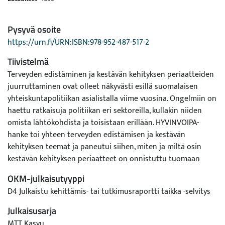
Pysyvä osoite
https://urn.fi/URN:ISBN:978-952-487-517-2
Tiivistelmä
Terveyden edistäminen ja kestävän kehityksen periaatteiden
juurruttaminen ovat olleet näkyvästi esillä suomalaisen
yhteiskuntapolitiikan asialistalla viime vuosina. Ongelmiin on
haettu ratkaisuja politiikan eri sektoreilla, kullakin niiden
omista lähtökohdista ja toisistaan erillään. HYVINVOIPA-
hanke toi yhteen terveyden edistämisen ja kestävän
kehityksen teemat ja paneutui siihen, miten ja miltä osin
kestävän kehityksen periaatteet on onnistuttu tuomaan
suomalaiseen sosiaali- ja terveyspolitiikkaan sekä ruoka- ja
OKM-julkaisutyyppi
liikuntapolitiikkaan.
D4 Julkaistu kehittämis- tai tutkimusraportti taikka -selvitys
Lähtökohtana olivat suomalaisen yhteiskunnan keskeisiksi
ongelmiksi tunnistetut terveyserot eri väestöryhmien välillä
Julkaisusarja
sekä kulutuksesta johtuva ympäristökuormitus. Hankkeessa
MTT Kasvu