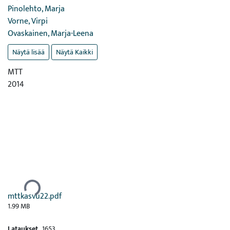
Pinolehto, Marja
Vorne, Virpi
Ovaskainen, Marja-Leena
Näytä lisää
Näytä Kaikki
MTT
2014
Ladataan...
mttkasvu22.pdf
1.99 MB
Lataukset
1653