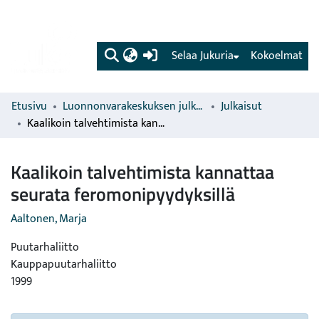
(current)
Selaa Jukuria
Kokoelmat
Etusivu
Luonnonvarakeskuksen julkaisut
Julkaisut
Kaalikoin talvehtimista kannattaa seurata feromonipyydyksillä
Kaalikoin talvehtimista kannattaa
seurata feromonipyydyksillä
Aaltonen, Marja
Puutarhaliitto
Kauppapuutarhaliitto
1999