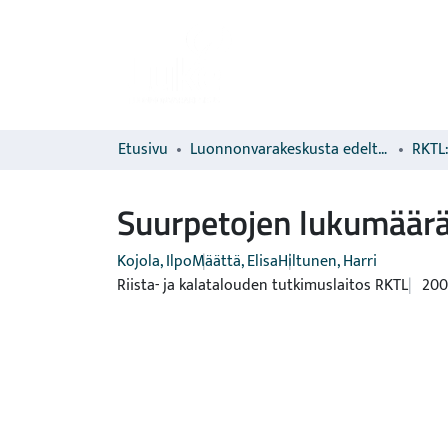
Etusivu
Luonnonvarakeskusta edeltävien organisaatioiden sarjat
RKTL:
Suurpetojen lukumäärä
Kojola, Ilpo
Määttä, Elisa
Hiltunen, Harri
Riista- ja kalatalouden tutkimuslaitos RKTL
200