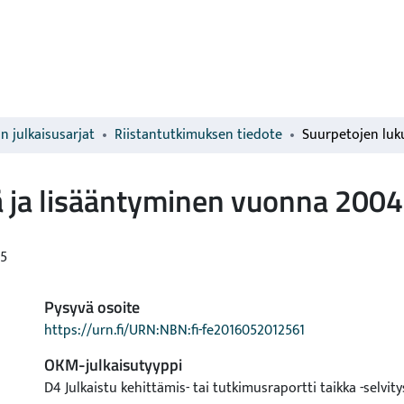
n julkaisusarjat
Riistantutkimuksen tiedote
 ja lisääntyminen vuonna 2004
5
Pysyvä osoite
https://urn.fi/URN:NBN:fi-fe2016052012561
OKM-julkaisutyyppi
D4 Julkaistu kehittämis- tai tutkimusraportti taikka -selvity