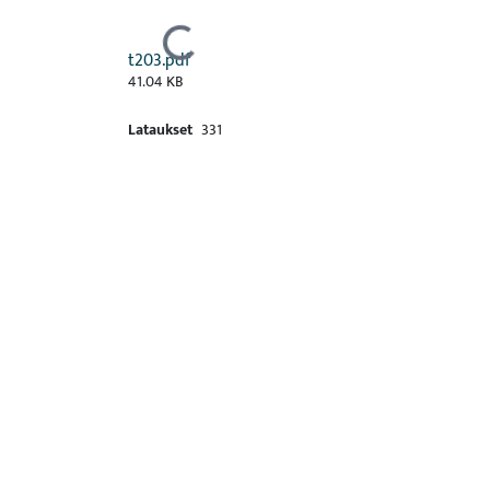
Ladataan...
t203.pdf
41.04 KB
Lataukset
331