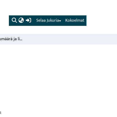
(current)
Selaa Jukuria
Kokoelmat
Suurpetojen lukumäärä ja lisääntyminen vuonna 2004
s