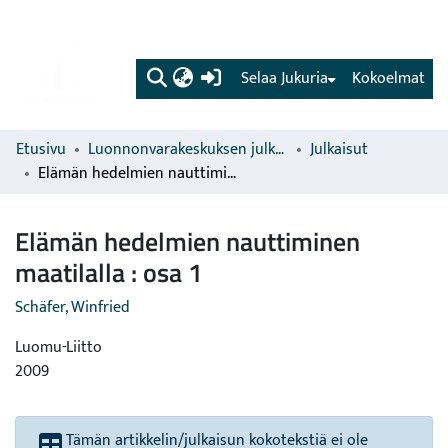
(current)
Selaa Jukuria
Kokoelmat
Etusivu
Luonnonvarakeskuksen julkaisut
Julkaisut
Elämän hedelmien nauttiminen maatilalla : osa 1
Elämän hedelmien nauttiminen
maatilalla : osa 1
Schäfer, Winfried
Luomu-Liitto
2009
Tämän artikkelin/julkaisun kokotekstiä ei ole