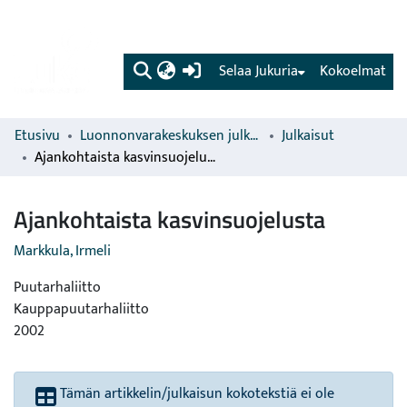
(current)
Selaa Jukuria
Kokoelmat
Etusivu
Luonnonvarakeskuksen julkaisut
Julkaisut
Ajankohtaista kasvinsuojelusta
Ajankohtaista kasvinsuojelusta
Markkula, Irmeli
Puutarhaliitto
Kauppapuutarhaliitto
2002
Tämän artikkelin/julkaisun kokotekstiä ei ole