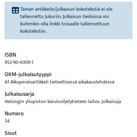
Tämän artikkelin/julkaisun kokotekstiä ei ole
tallennettu Jukuriin. Julkaisun tiedoissa voi
kuitenkin olla linkki toisaalle tallennettuun
kokotekstiin.
ISBN
952-90-4009-1
OKM-julkaisutyyppi
A1 Alkuperäisartikkeli tieteellisessä aikakauslehdessä
Julkaisusarja
Helsingin yliopiston kasvinviljelytieteen laitos. Julkaisuja
Numero
34
Sivut