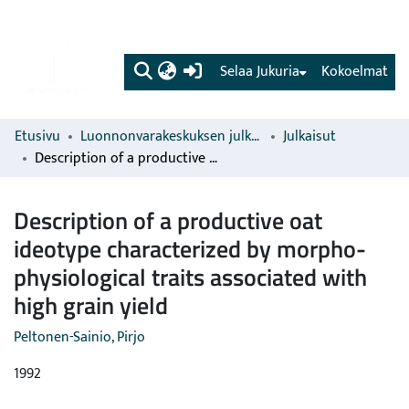
(current)
Selaa Jukuria
Kokoelmat
Etusivu
Luonnonvarakeskuksen julkaisut
Julkaisut
Description of a productive oat ideotype characterized by morpho-physiological traits associated with high grain yield
Description of a productive oat
ideotype characterized by morpho-
physiological traits associated with
high grain yield
Peltonen-Sainio, Pirjo
1992