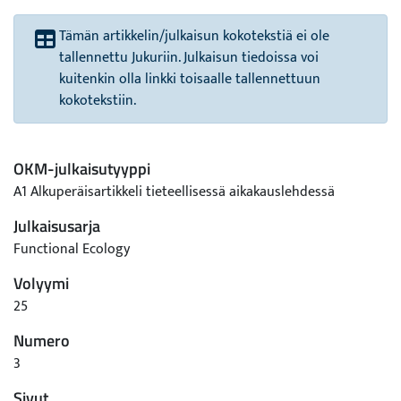
Tämän artikkelin/julkaisun kokotekstiä ei ole
tallennettu Jukuriin. Julkaisun tiedoissa voi
kuitenkin olla linkki toisaalle tallennettuun
kokotekstiin.
OKM-julkaisutyyppi
A1 Alkuperäisartikkeli tieteellisessä aikakauslehdessä
Julkaisusarja
Functional Ecology
Volyymi
25
Numero
3
Sivut