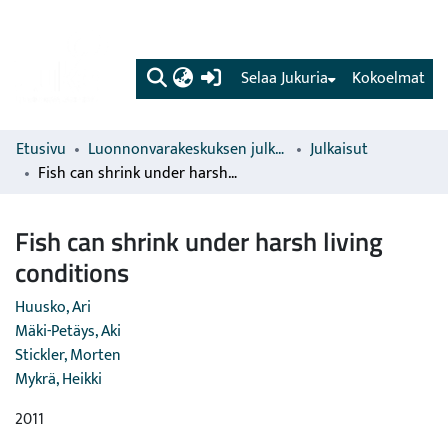
(current)
Selaa Jukuria
Kokoelmat
Etusivu
Luonnonvarakeskuksen julkaisut
Julkaisut
Fish can shrink under harsh living conditions
Fish can shrink under harsh living
conditions
Huusko, Ari
Mäki-Petäys, Aki
Stickler, Morten
Mykrä, Heikki
2011