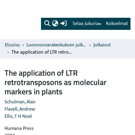
(current)
Selaa Jukuria
Kokoelmat
Etusivu
Luonnonvarakeskuksen julkaisut
Julkaisut
The application of LTR retrotransposons as molecular markers in plants
The application of LTR
retrotransposons as molecular
markers in plants
Schulman, Alan
Flavell, Andrew
Ellis, T H Noel
Humana Press