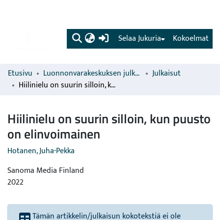
(current)
Selaa Jukuria
Kokoelmat
Etusivu
Luonnonvarakeskuksen julkaisut
Julkaisut
Hiilinielu on suurin silloin, kun puusto on elinvoimainen
Hiilinielu on suurin silloin, kun puusto
on elinvoimainen
Hotanen, Juha-Pekka
Sanoma Media Finland
2022
Tämän artikkelin/julkaisun kokotekstiä ei ole