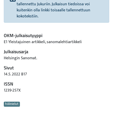
tallennettu Jukuriin. Julkaisun tiedoissa voi
kuitenkin olla linkki toisaalle tallennettuun
kokotekstiin.
OKM-julkaisutyyppi
E1 Yleistajuinen artikkeli, sanomalehtiartikkeli
Julkaisusarja
Helsingin Sanomat.
Sivut
14.5. 2022 B17
ISSN
1239-257X
Avainsanat
hiilinielut