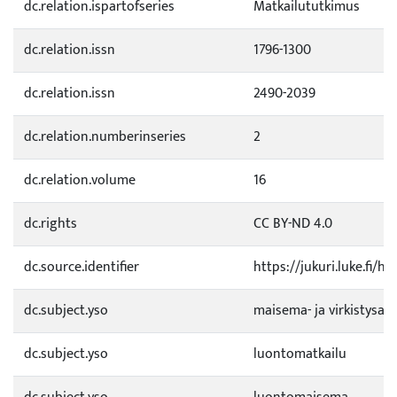
dc.relation.ispartofseries
Matkailututkimus
dc.relation.issn
1796-1300
dc.relation.issn
2490-2039
dc.relation.numberinseries
2
dc.relation.volume
16
dc.rights
CC BY-ND 4.0
dc.source.identifier
https://jukuri.luke.fi/
dc.subject.yso
maisema- ja virkistysa
dc.subject.yso
luontomatkailu