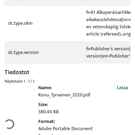
fi=A1 Alkuperäisartikkeli
aikakauslehdessä|sv=A1 O
dc.type.okm
en vetenskaplig tidskrif
article (refereed), origi
fi=Publisher's version|s
dc.type.version
version|en=Publisher's 
Tiedostot
Näytetään
1 - 1 / 1
Name:
Lataa
Konu_Tyrvainen_2020.pdf
Size:
Ladataan...
380.44 KB
Format:
Adobe Portable Document