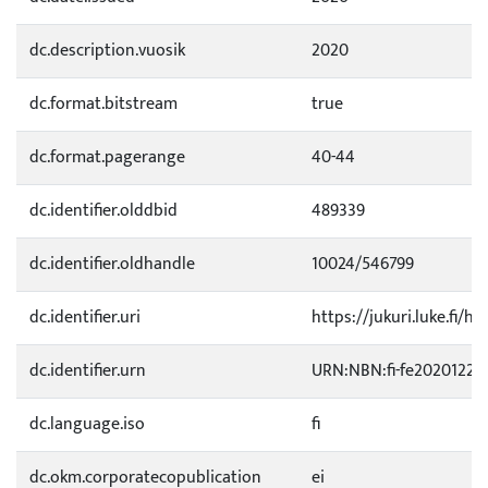
dc.description.vuosik
2020
dc.format.bitstream
true
dc.format.pagerange
40-44
dc.identifier.olddbid
489339
dc.identifier.oldhandle
10024/546799
dc.identifier.uri
https://jukuri.luke.fi/h
dc.identifier.urn
URN:NBN:fi-fe20201223
dc.language.iso
fi
dc.okm.corporatecopublication
ei