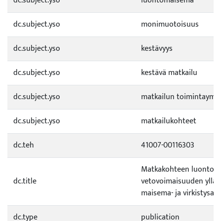
dc.subject.yso
luontomaisema
dc.subject.yso
monimuotoisuus
dc.subject.yso
kestävyys
dc.subject.yso
kestävä matkailu
dc.subject.yso
matkailun toimintaymp
dc.subject.yso
matkailukohteet
dc.teh
41007-00116303
Matkakohteen luontoy
dc.title
vetovoimaisuuden yllä
maisema- ja virkistysar
dc.type
publication