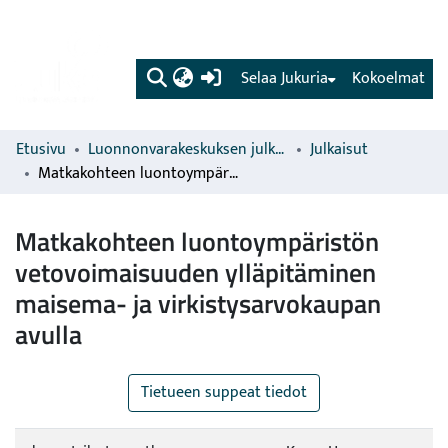
(current)
Selaa Jukuria
Kokoelmat
Etusivu
Luonnonvarakeskuksen julkaisut
Julkaisut
Matkakohteen luontoympäristön vetovoimaisuuden ylläpitäminen maisema- ja virkistysarvokaupan avulla
Matkakohteen luontoympäristön
vetovoimaisuuden ylläpitäminen
maisema- ja virkistysarvokaupan
avulla
Tietueen suppeat tiedot