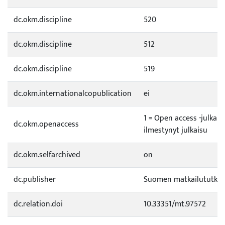
dc.okm.discipline
520
dc.okm.discipline
512
dc.okm.discipline
519
dc.okm.internationalcopublication
ei
1 = Open access -julkai
dc.okm.openaccess
ilmestynyt julkaisu
dc.okm.selfarchived
on
dc.publisher
Suomen matkailututkim
dc.relation.doi
10.33351/mt.97572