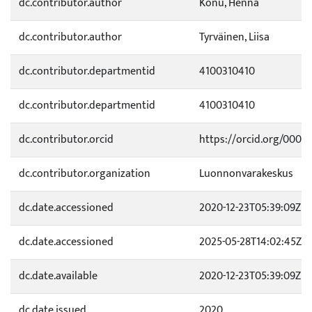
dc.contributor.author
Konu, Henna
dc.contributor.author
Tyrväinen, Liisa
dc.contributor.departmentid
4100310410
dc.contributor.departmentid
4100310410
dc.contributor.orcid
https://orcid.org/0000
dc.contributor.organization
Luonnonvarakeskus
dc.date.accessioned
2020-12-23T05:39:09Z
dc.date.accessioned
2025-05-28T14:02:45Z
dc.date.available
2020-12-23T05:39:09Z
dc.date.issued
2020