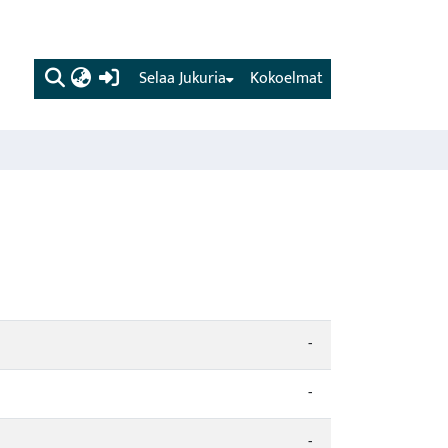
(current)
Selaa Jukuria
Kokoelmat
-
-
-