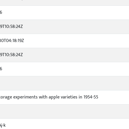
16
19T10:58:24Z
30T04:18:19Z
19T10:58:24Z
16
torage experiments with apple varieties in 1954-55
Aj-k