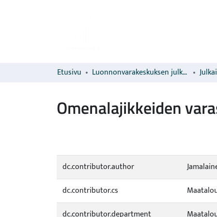
Etusivu
Luonnonvarakeskuksen julkaisut
Julka
Omenalajikkeiden vara
dc.contributor.author
Jamalaine
dc.contributor.cs
Maatalou
dc.contributor.department
Maatalou