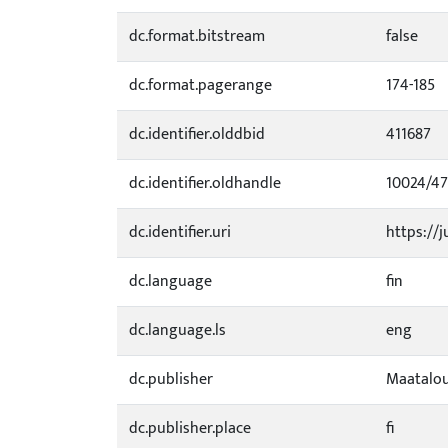
dc.format.bitstream
false
dc.format.pagerange
174-185
dc.identifier.olddbid
411687
dc.identifier.oldhandle
10024/4
dc.identifier.uri
https://j
dc.language
fin
dc.language.ls
eng
dc.publisher
Maatalou
dc.publisher.place
fi