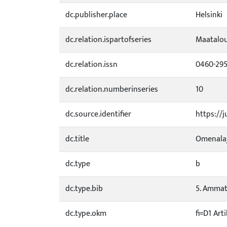
dc.publisher.place
Helsinki
dc.relation.ispartofseries
Maatalou
dc.relation.issn
0460-295
dc.relation.numberinseries
10
dc.source.identifier
https://j
dc.title
Omenalaj
dc.type
b
dc.type.bib
5. Ammatt
dc.type.okm
fi=D1 Art