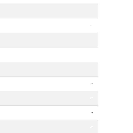
-
-
-
-
-