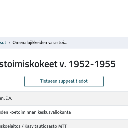
isut
Omenalajikkeiden varastoimiskokeet v. 1952-1955
stoimiskokeet v. 1952-1955
Tietueen suppeat tiedot
n, E.A.
den koetoiminnan keskusvaliokunta
skoelaitos / Kasvitautiosasto MTT