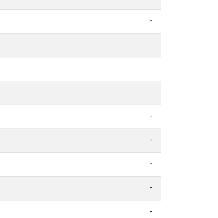
-
-
-
-
-
-