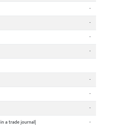
-
-
-
-
-
-
-
 in a trade journal|
-