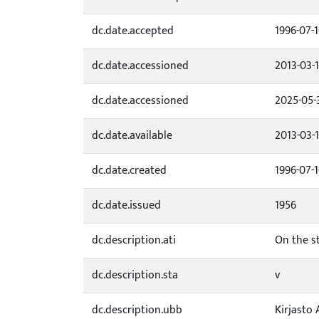
dc.date.accepted
1996-07-
dc.date.accessioned
2013-03-
dc.date.accessioned
2025-05-
dc.date.available
2013-03-
dc.date.created
1996-07-
dc.date.issued
1956
dc.description.ati
On the s
dc.description.sta
v
dc.description.ubb
Kirjasto 