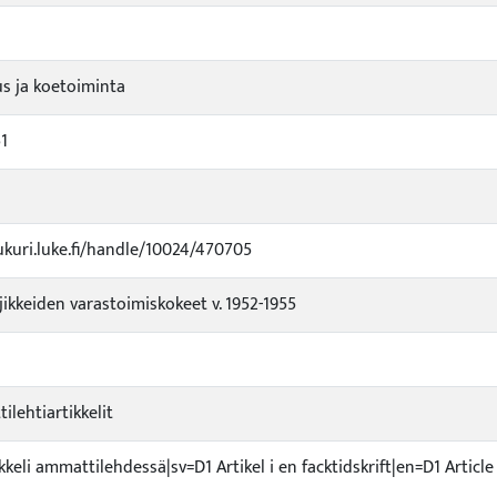
s ja koetoiminta
1
ukuri.luke.fi/handle/10024/470705
ikkeiden varastoimiskokeet v. 1952-1955
ilehtiartikkelit
ikkeli ammattilehdessä|sv=D1 Artikel i en facktidskrift|en=D1 Article