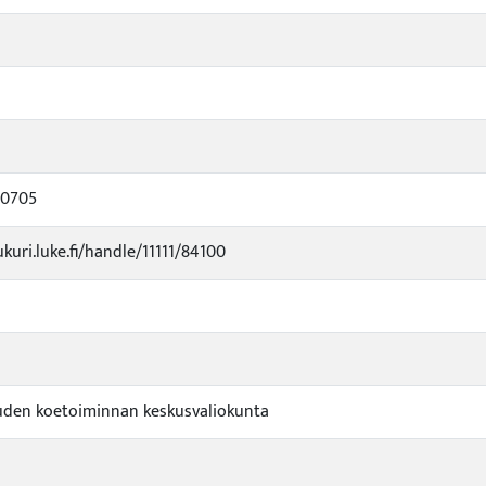
70705
ukuri.luke.fi/handle/11111/84100
den koetoiminnan keskusvaliokunta