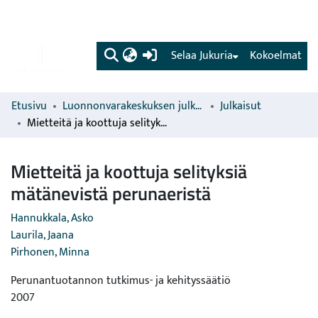
(current)
Selaa Jukuria
Kokoelmat
Etusivu
Luonnonvarakeskuksen julkaisut
Julkaisut
Mietteitä ja koottuja selityksiä mätänevistä perunaeristä
Mietteitä ja koottuja selityksiä
mätänevistä perunaeristä
Hannukkala, Asko
Laurila, Jaana
Pirhonen, Minna
Perunantuotannon tutkimus- ja kehityssäätiö
2007