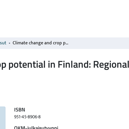
isut
Climate change and crop potential in Finland: Regional assessment of spring wheat
p potential in Finland: Regiona
ISBN
951-45-8906-8
OKM-julkaisutyyppi