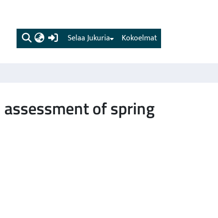
(current)
Selaa Jukuria
Kokoelmat
l assessment of spring