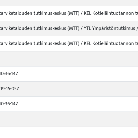
ntarviketalouden tutkimuskeskus (MTT) / KEL Kotieläintuotannon tu
ntarviketalouden tutkimuskeskus (MTT) / YTL Ympäristöntutkimus /
ntarviketalouden tutkimuskeskus (MTT) / KEL Kotieläintuotannon tu
10:36:14Z
19:15:05Z
10:36:14Z