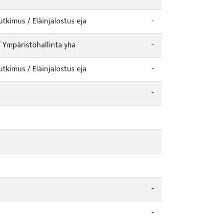
tkimus / Eläinjalostus eja
-
 Ympäristöhallinta yha
-
tkimus / Eläinjalostus eja
-
-
-
-