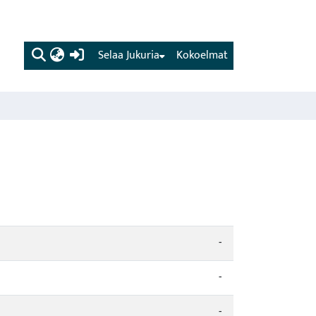
(current)
Selaa Jukuria
Kokoelmat
-
-
-