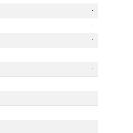
-
-
-
-
-