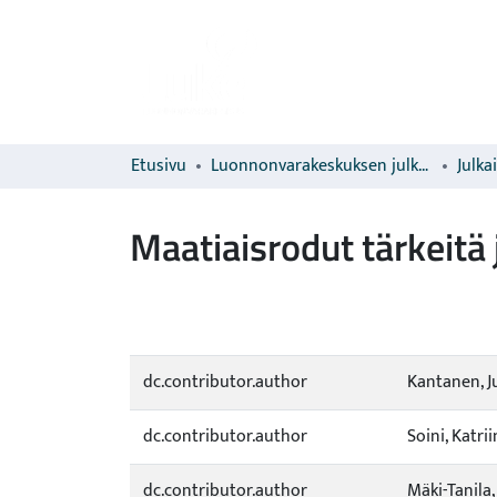
Etusivu
Luonnonvarakeskuksen julkaisut
Julka
Maatiaisrodut tärkeitä 
dc.contributor.author
Kantanen, J
dc.contributor.author
Soini, Katri
dc.contributor.author
Mäki-Tanila,