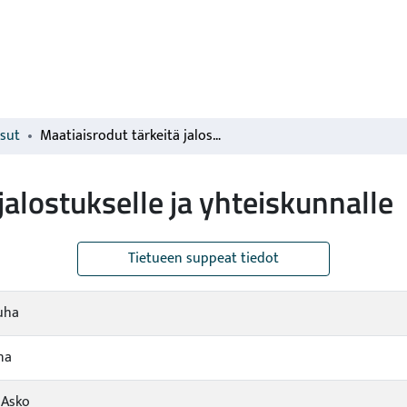
isut
Maatiaisrodut tärkeitä jalostukselle ja yhteiskunnalle
jalostukselle ja yhteiskunnalle
Tietueen suppeat tiedot
uha
ina
 Asko