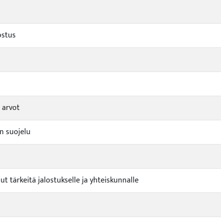
ostus
 arvot
n suojelu
t tärkeitä jalostukselle ja yhteiskunnalle