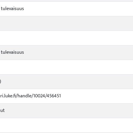
tulevaisuus
tulevaisuus
)
uri.luke.fi/handle/10024/456451
dut