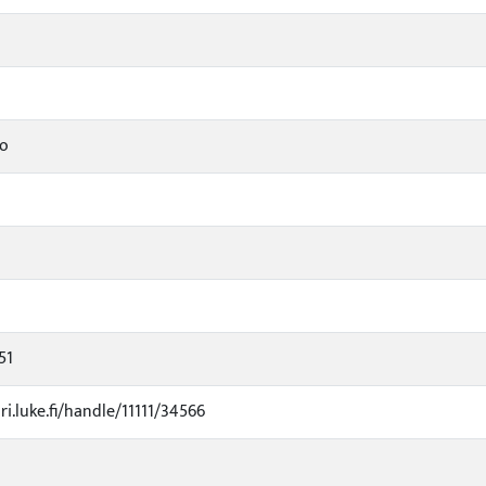
to
51
ri.luke.fi/handle/11111/34566