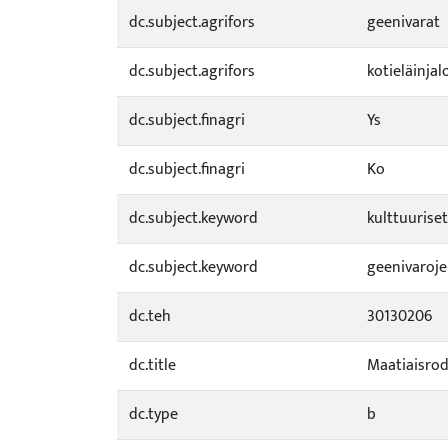
dc.subject.agrifors
geenivarat
dc.subject.agrifors
kotieläinjal
dc.subject.finagri
Ys
dc.subject.finagri
Ko
dc.subject.keyword
kulttuuriset
dc.subject.keyword
geenivaroje
dc.teh
30130206
dc.title
Maatiaisrodu
dc.type
b