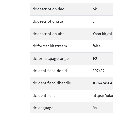
dc.description.dac
ok
dc.description.sta
v
dc.description.ubb
Yhan kirjas
dc.format.bitstream
false
dc.format.pagerange
1-2
dc.identifier.olddbid
397432
dc.identifier.oldhandle
10024/4564
dc.identifier.uri
https://juku
dc.language
fin