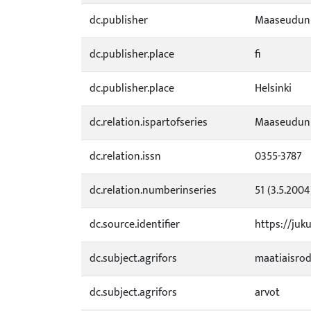
dc.publisher
Maaseudun 
dc.publisher.place
fi
dc.publisher.place
Helsinki
dc.relation.ispartofseries
Maaseudun 
dc.relation.issn
0355-3787
dc.relation.numberinseries
51 (3.5.2004
dc.source.identifier
https://juk
dc.subject.agrifors
maatiaisro
dc.subject.agrifors
arvot