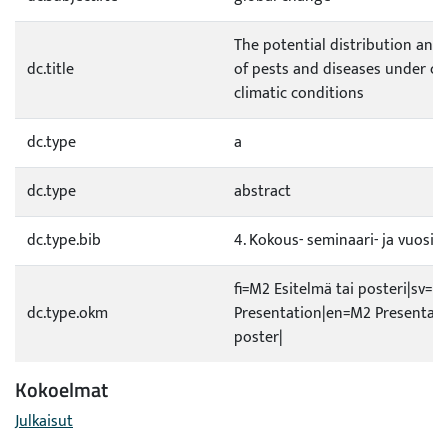
The potential distribution and
dc.title
of pests and diseases under c
climatic conditions
dc.type
a
dc.type
abstract
dc.type.bib
4. Kokous- seminaari- ja vuosiki
fi=M2 Esitelmä tai posteri|sv=M
dc.type.okm
Presentation|en=M2 Presentati
poster|
Kokoelmat
Julkaisut