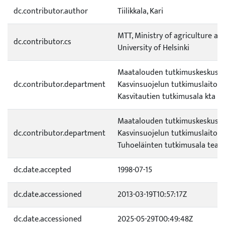
dc.contributor.author
Tiilikkala, Kari
MTT, Ministry of agriculture and
dc.contributor.cs
University of Helsinki
Maatalouden tutkimuskeskus (m
dc.contributor.department
Kasvinsuojelun tutkimuslaitos 
Kasvitautien tutkimusala kta
Maatalouden tutkimuskeskus (m
dc.contributor.department
Kasvinsuojelun tutkimuslaitos 
Tuhoeläinten tutkimusala tea
dc.date.accepted
1998-07-15
dc.date.accessioned
2013-03-19T10:57:17Z
dc.date.accessioned
2025-05-29T00:49:48Z