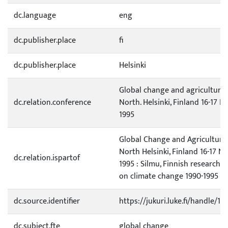
dc.language
eng
dc.publisher.place
fi
dc.publisher.place
Helsinki
Global change and agriculture 
dc.relation.conference
North. Helsinki, Finland 16-17 
1995
Global Change and Agriculture 
North Helsinki, Finland 16-17 
dc.relation.ispartof
1995 : Silmu, Finnish research
on climate change 1990-1995
dc.source.identifier
https://jukuri.luke.fi/handle/1
dc.subject.fte
global change