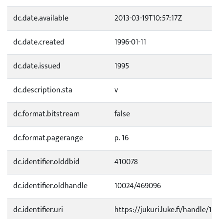
dc.date.available
2013-03-19T10:57:17Z
dc.date.created
1996-01-11
dc.date.issued
1995
dc.description.sta
v
dc.format.bitstream
false
dc.format.pagerange
p. 16
dc.identifier.olddbid
410078
dc.identifier.oldhandle
10024/469096
dc.identifier.uri
https://jukuri.luke.fi/handle/11