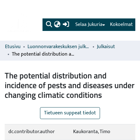
(current)
Selaa Jukuria
Kokoelmat
Etusivu
Luonnonvarakeskuksen julkaisut
Julkaisut
The potential distribution and incidence of pests and diseases under changing climatic conditions
The potential distribution and
incidence of pests and diseases under
changing climatic conditions
Tietueen suppeat tiedot
dc.contributor.author
Kaukoranta, Timo