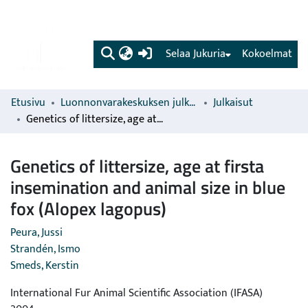
(current)
Selaa Jukuria
Kokoelmat
Etusivu
Luonnonvarakeskuksen julkaisut
Julkaisut
Genetics of littersize, age at firsta insemination and animal size in blue fox (Alopex lagopus)
Genetics of littersize, age at firsta
insemination and animal size in blue
fox (Alopex lagopus)
Peura, Jussi
Strandén, Ismo
Smeds, Kerstin
International Fur Animal Scientific Association (IFASA)