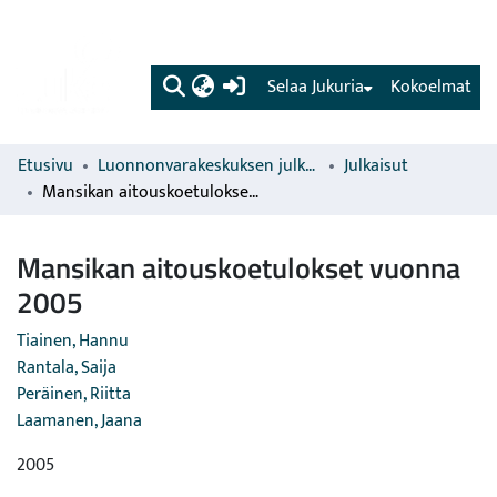
(current)
Selaa Jukuria
Kokoelmat
Etusivu
Luonnonvarakeskuksen julkaisut
Julkaisut
Mansikan aitouskoetulokset vuonna 2005
Mansikan aitouskoetulokset vuonna
2005
Tiainen, Hannu
Rantala, Saija
Peräinen, Riitta
Laamanen, Jaana
2005