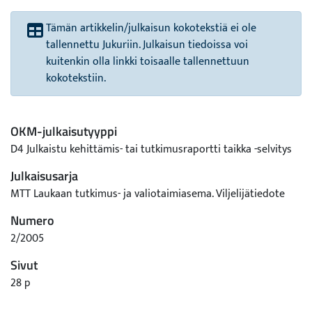
Tämän artikkelin/julkaisun kokotekstiä ei ole
tallennettu Jukuriin. Julkaisun tiedoissa voi
kuitenkin olla linkki toisaalle tallennettuun
kokotekstiin.
OKM-julkaisutyyppi
D4 Julkaistu kehittämis- tai tutkimusraportti taikka -selvitys
Julkaisusarja
MTT Laukaan tutkimus- ja valiotaimiasema. Viljelijätiedote
Numero
2/2005
Sivut
28 p