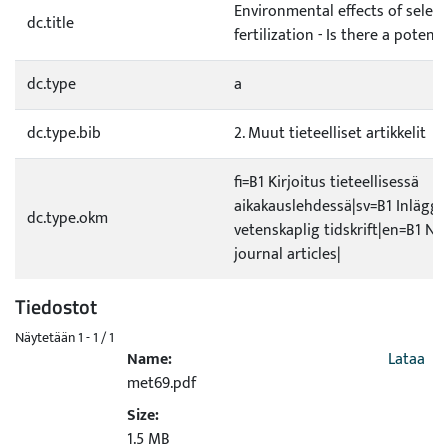
Environmental effects of selen
dc.title
fertilization - Is there a potenti
dc.type
a
dc.type.bib
2. Muut tieteelliset artikkelit
fi=B1 Kirjoitus tieteellisessä
aikakauslehdessä|sv=B1 Inlägg i
dc.type.okm
vetenskaplig tidskrift|en=B1 No
journal articles|
Tiedostot
Näytetään
1 - 1 / 1
Name:
Lataa
met69.pdf
Size:
1.5 MB