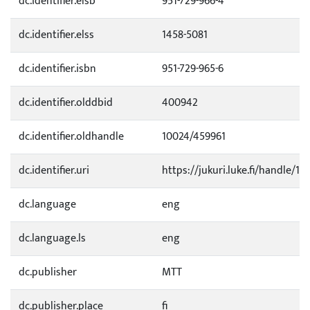
dc.identifier.elsb
951-729-966-4
dc.identifier.elss
1458-5081
dc.identifier.isbn
951-729-965-6
dc.identifier.olddbid
400942
dc.identifier.oldhandle
10024/459961
dc.identifier.uri
https://jukuri.luke.fi/handle/11
dc.language
eng
dc.language.ls
eng
dc.publisher
MTT
dc.publisher.place
fi