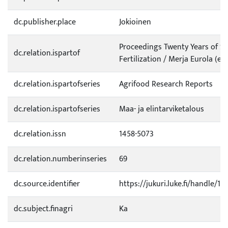
dc.publisher.place
Jokioinen
Proceedings Twenty Years of S
dc.relation.ispartof
Fertilization / Merja Eurola (ed.
dc.relation.ispartofseries
Agrifood Research Reports
dc.relation.ispartofseries
Maa- ja elintarviketalous
dc.relation.issn
1458-5073
dc.relation.numberinseries
69
dc.source.identifier
https://jukuri.luke.fi/handle/1
dc.subject.finagri
Ka