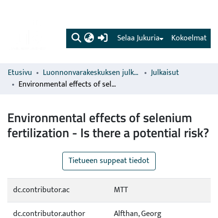
(current)
Selaa Jukuria
Kokoelmat
Etusivu
Luonnonvarakeskuksen julkaisut
Julkaisut
Environmental effects of selenium fertilization - Is there a potential risk?
Environmental effects of selenium
fertilization - Is there a potential risk?
Tietueen suppeat tiedot
dc.contributor.ac
MTT
dc.contributor.author
Alfthan, Georg