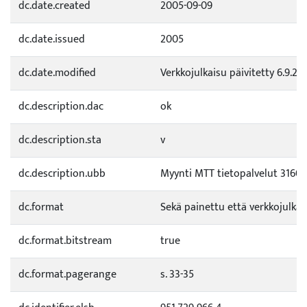
dc.date.created
2005-09-09
dc.date.issued
2005
dc.date.modified
Verkkojulkaisu päivitetty 6.9.20
dc.description.dac
ok
dc.description.sta
v
dc.description.ubb
Myynti MTT tietopalvelut 31600
dc.format
Sekä painettu että verkkojulkai
dc.format.bitstream
true
dc.format.pagerange
s. 33-35