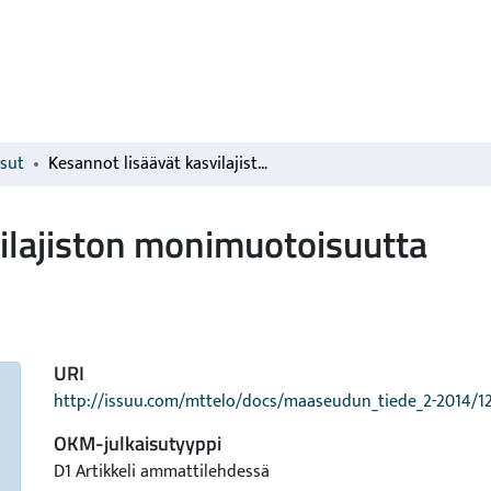
isut
Kesannot lisäävät kasvilajiston monimuotoisuutta
ilajiston monimuotoisuutta
URI
http://issuu.com/mttelo/docs/maaseudun_tiede_2-2014/1
OKM-julkaisutyyppi
D1 Artikkeli ammattilehdessä