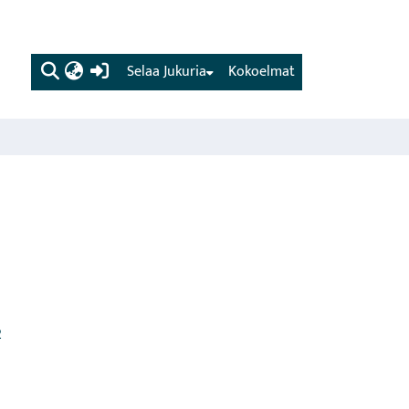
(current)
Selaa Jukuria
Kokoelmat
2