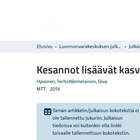
Etusivu
Luonnonvarakeskuksen julkaisut
Julka
Kesannot lisäävät kasv
Hyvönen, Terho
Niemeläinen, Oiva
MTT
2014
Tämän artikkelin/julkaisun kokotekstiä ei
ole tallennettu Jukuriin. Julkaisun
tiedoissa voi kuitenkin olla linkki
toisaalle tallennettuun kokotekstiin.