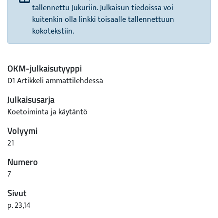
tallennettu Jukuriin. Julkaisun tiedoissa voi
kuitenkin olla linkki toisaalle tallennettuun
kokotekstiin.
OKM-julkaisutyyppi
D1 Artikkeli ammattilehdessä
Julkaisusarja
Koetoiminta ja käytäntö
Volyymi
21
Numero
7
Sivut
p. 23,14