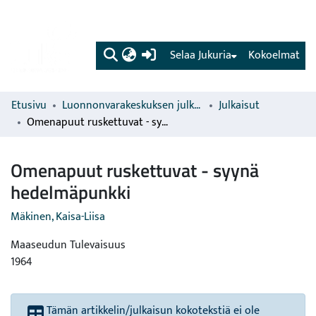
(current)
Selaa Jukuria
Kokoelmat
Etusivu
Luonnonvarakeskuksen julkaisut
Julkaisut
Omenapuut ruskettuvat - syynä hedelmäpunkki
Omenapuut ruskettuvat - syynä
hedelmäpunkki
Mäkinen, Kaisa-Liisa
Maaseudun Tulevaisuus
1964
Tämän artikkelin/julkaisun kokotekstiä ei ole